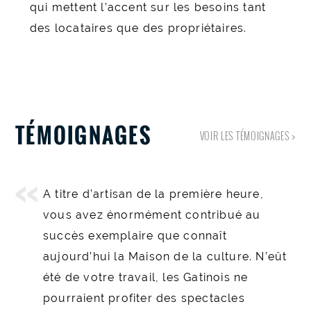
qui mettent l’accent sur les besoins tant
des locataires que des propriétaires.
TÉMOIGNAGES
VOIR LES TÉMOIGNAGES >
A titre d’artisan de la première heure,
J’ai eu le plaisir de travailler avec Alain
vous avez énormément contribué au
Adam sur de grands dossiers très
succès exemplaire que connaît
médiatisés… sur la gestion de baux dans le
aujourd’hui la Maison de la culture. N’eût
cadre d’un portefeuille d’immeubles de
été de votre travail, les Gatinois ne
plusieurs milliards de dollars avec des
pourraient profiter des spectacles
clients exigeants dans un environnement