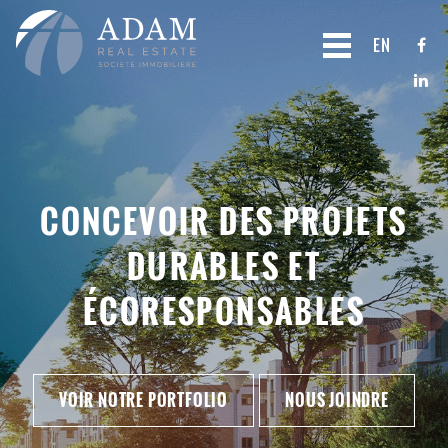
EN
CONCEVOIR DES PROJETS
CRÉER DES ESPACES DE VIE
DURABLES ET
RICHES EN EXPÉRIENCES
ÉCORESPONSABLES
VOIR NOTRE PORTFOLIO
NOUS JOINDRE
VOIR NOTRE PORTFOLIO
NOUS JOINDRE