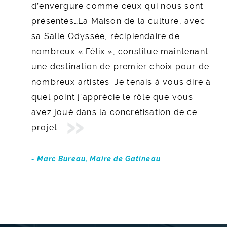
d’envergure comme ceux qui nous sont
au rythme rapide. L’intégrité et le
présentés…La Maison de la culture, avec
professionnalisme de son travail étaient
sa Salle Odyssée, récipiendaire de
incontestables. Ce fut un plaisir de
nombreux « Félix », constitue maintenant
travailler avec lui.
une destination de premier choix pour de
nombreux artistes. Je tenais à vous dire à
- Paul Barrette, avocat-conseil, Services
quel point j’apprécie le rôle que vous
juridiques, Travaux publics et Services
avez joué dans la concrétisation de ce
gouvernementaux Canada
projet.
- Marc Bureau, Maire de Gatineau